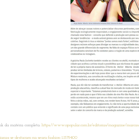
nk da matéria completa:
https://www.opopular.com.br/editorias/magazine/marc
ianas-se-destacam-na-seara-fashion-1.1579400