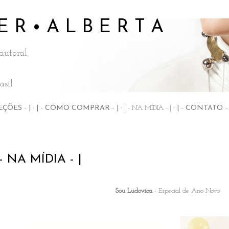
Pular para o conteúdo principal
 E R • A L B E R T A
 autoral
asil
EÇÕES - |
| - COMO COMPRAR - |
| - NA MÍDIA - |
| - CONTATO - 
 - NA MÍDIA - |
Sou Ludovica
- Especial de Ano Novo