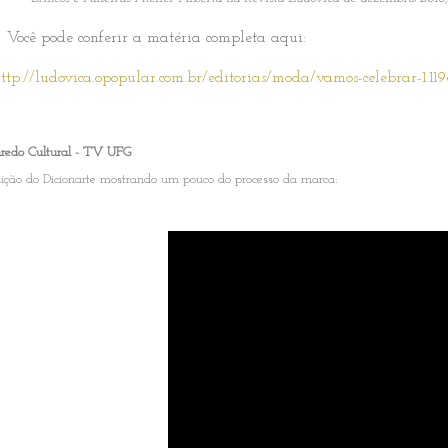
Você pode conferir a matéria completa aqui:
ttp://ludovica.opopular.com.br/editorias/moda/vamos-celebrar-1.11
redo Cultural - TV UFG
ição do Dicionarte mostrando um pouco do processo da marca: