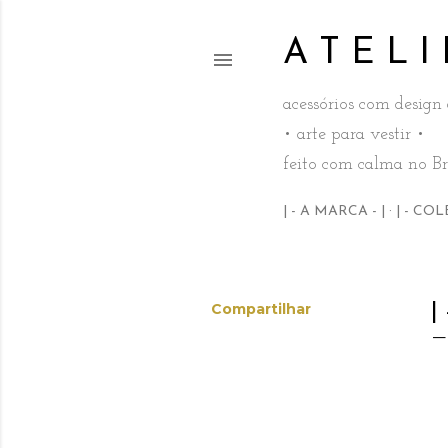
A T E L I
acessórios com design
• arte para vestir •
feito com calma no Br
| - A MARCA - |
| - COL
Compartilhar
|